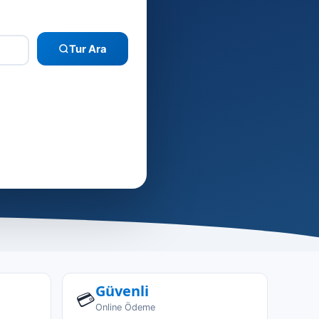
Tur Ara
–
Güvenli
💳
Online Ödeme