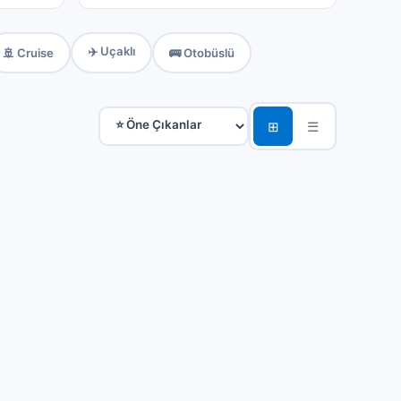
✈️ Uçaklı
🚢 Cruise
🚌 Otobüslü
⊞
☰