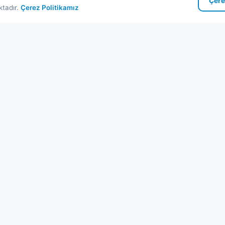
Çere
ktadır.
Çerez Politikamız
zlı Linkler
Kurumsal
ribot Turları
Hakkımızda
manlar
İletişim
stinasyonlar
Gizlilik Politikası
et
IM Paketleri
Kullanım Koşulları
og & Rehber
İptal & İade
SS
Çerez Politikası
te Haritası
KVKK