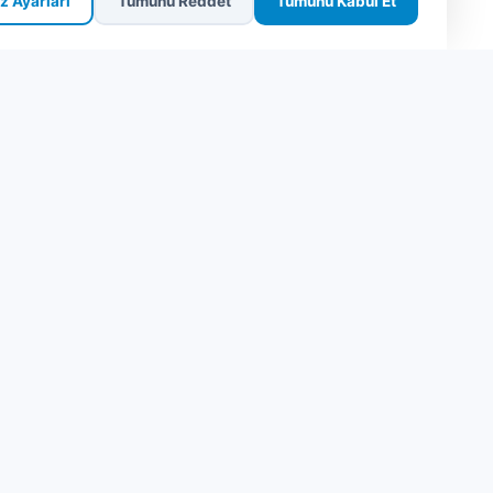
z Ayarları
Tümünü Reddet
Tümünü Kabul Et
SEO Hızlı Erişim
Site Haritası
Fethiye'den Rodos'a Ucuz Bilet
Bodrum Kos Probilet | Online Bilet | Uygun
Fiyatlar
Fethiye Rodos Feribot Biletleri | En Uygun
Fiyatlar
Fethiye Rodos Feribot Seferleri | Güncel
Saatler ve Fiyatlar
Fethiye Rodos Feribot Seferleri ve Saatleri
Fethiye’den Rodos’a Feribot Saatleri