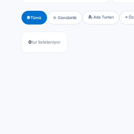
🏝️ Ada Turları
⭐ Öz
🌐 Tümü
☀️ Günübirlik
0
tur listeleniyor