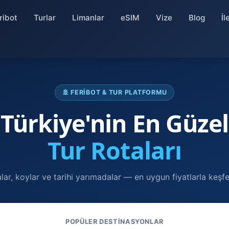
ribot
Turlar
Limanlar
eSIM
Vize
Blog
İl
🚢 FERIBOT & TUR PLATFORMU
Türkiye'nin En Güzel
Tur Rotaları
lar, koylar ve tarihi yarımadalar — en uygun fiyatlarla keşfe
POPÜLER DESTINASYONLAR