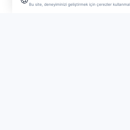
🍪
Bu site, deneyiminizi geliştirmek için çerezler kullanma
Hı
Fe
Li
De
Probil
eS
Bl
S
Si
Feribot - Tur - eSIM
Probilet feribot bileti, tur ve eSIM çözümleri.