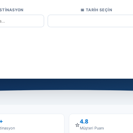
ESTINASYON
📅 TARIH SEÇIN
Popüler Aramalar:
uru
🏛️ Pamukkale
🚢 Cruise
+
4.8
⭐
tinasyon
Müşteri Puanı