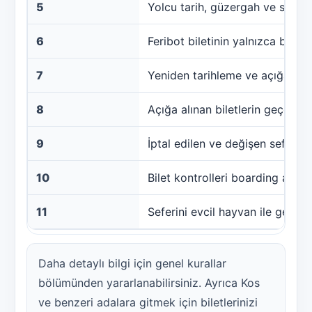
5
Yolcu tarih, güzergah ve saat bi
6
Feribot biletinin yalnızca bir 
7
Yeniden tarihleme ve açığa alma 
8
Açığa alınan biletlerin geçerli o
9
İptal edilen ve değişen seferler,
10
Bilet kontrolleri boarding alanla
11
Seferini evcil hayvan ile gerçekl
Daha detaylı bilgi için genel kurallar
bölümünden yararlanabilirsiniz. Ayrıca Kos
ve benzeri adalara gitmek için biletlerinizi