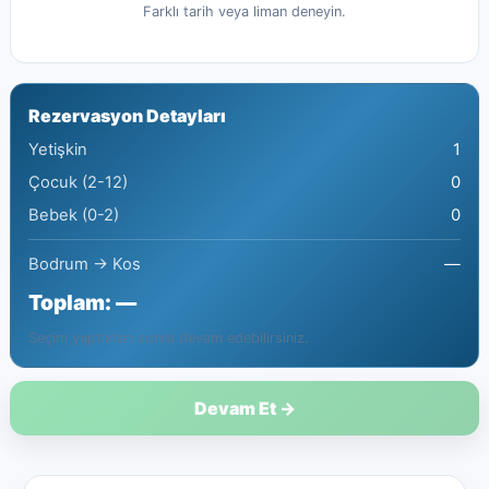
Farklı tarih veya liman deneyin.
Rezervasyon Detayları
Yetişkin
1
Çocuk (2-12)
0
Bebek (0-2)
0
Bodrum → Kos
—
Toplam:
—
Seçim yaptıktan sonra devam edebilirsiniz.
Devam Et →