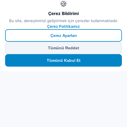
🍪
Çerez Bildirimi
Bu site, deneyiminizi geliştirmek için çerezler kullanmaktadır.
Çerez Politikamız
Çerez Ayarları
Tümünü Reddet
🏠
⛴️
🧳
📱
🛂
👤
Tümünü Kabul Et
Ana
Feribot
Tur
eSIM
Vize
Panel