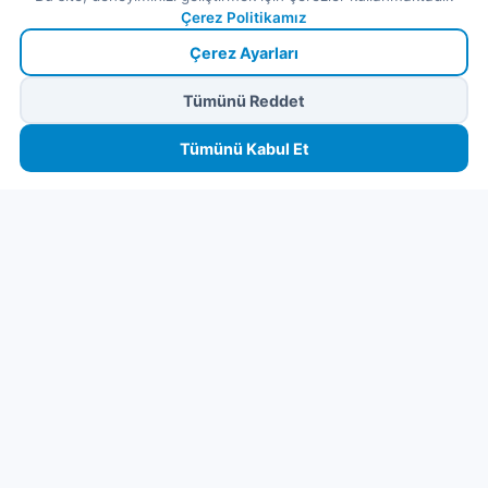
Çerez Politikamız
Çerez Ayarları
Tümünü Reddet
🏠
⛴️
🧳
📱
🛂
👤
🔒
Güvenli ödeme
· Anında onay · Türkçe destek
Devam et
Tümünü Kabul Et
Ana
Feribot
Tur
eSIM
Vize
Panel
Pr