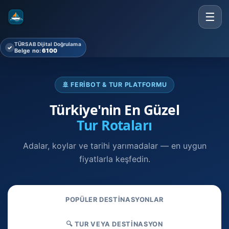
☰
TÜRSAB Dijital Doğrulama
✓
Belge no:
6100
🚢 FERIBOT & TUR PLATFORMU
Türkiye'nin En Güzel
Tur Rotaları
Adalar, koylar ve tarihi yarımadalar — en uygun
fiyatlarla keşfedin.
POPÜLER DESTINASYONLAR
🔍 TUR VEYA DESTINASYON