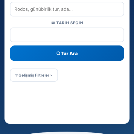
📅 TARIH SEÇIN
Tur Ara
Gelişmiş Filtreler
Popüler Aramalar:
☀️ Günübirlik
⛵ Tekne turu
🏛️ Pamukkale
🚢 Cruise