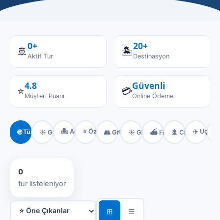
0+
20+
🚢
🏝️
Aktif Tur
Destinasyon
–
4.8
Güvenli
⭐
💳
Müşteri Puanı
Online Ödeme
🏝️ Ada Turları
⭐ Özel Turlar
✈️ Uçaklı
🌐 Tümü
☀️ Günübirlik
👥 Grup Turları
☀️ Günübirlik
🚢 Cruise

⛴️ Feribotlu
0
tur listeleniyor
⊞
☰