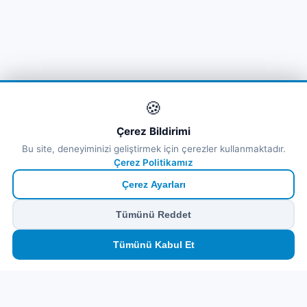
🍪
Çerez Bildirimi
Bu site, deneyiminizi geliştirmek için çerezler kullanmaktadır.
Çerez Politikamız
Çerez Ayarları
Tümünü Reddet
🏠
⛴️
🧳
📱
🛂
👤
Tümünü Kabul Et
Ana
Feribot
Tur
eSIM
Vize
Panel