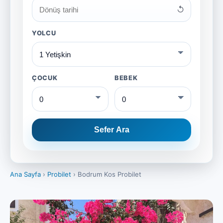
↺
YOLCU
ÇOCUK
BEBEK
Sefer Ara
Ana Sayfa
›
Probilet
›
Bodrum Kos Probilet