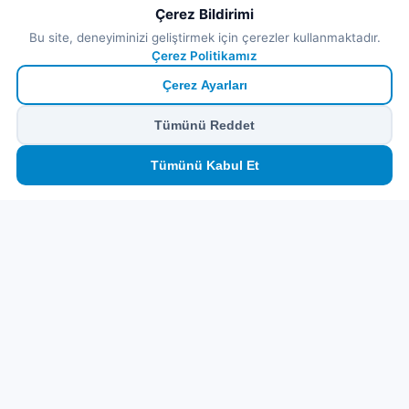
Çerez Bildirimi
Bu site, deneyiminizi geliştirmek için çerezler kullanmaktadır.
Çerez Politikamız
Çerez Ayarları
Tümünü Reddet
🏠
⛴️
🧳
📱
🛂
👤
Tümünü Kabul Et
Ana
Feribot
Tur
eSIM
Vize
Panel
Pr