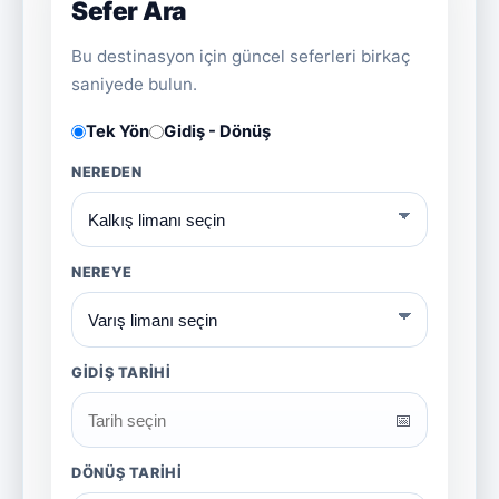
Sefer Ara
Bu destinasyon için güncel seferleri birkaç
saniyede bulun.
Tek Yön
Gidiş - Dönüş
NEREDEN
NEREYE
GIDIŞ TARIHI
📅
DÖNÜŞ TARIHI