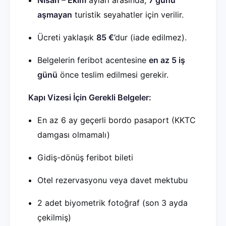
Nisan – Ekim
ayları arasında,
7 günü
aşmayan
turistik seyahatler için verilir.
Ücreti yaklaşık
85 €
’dur (iade edilmez).
Belgelerin feribot acentesine
en az 5 iş
günü
önce teslim edilmesi gerekir.
Kapı Vizesi İçin Gerekli Belgeler:
En az 6 ay geçerli bordo pasaport (KKTC
damgası olmamalı)
Gidiş-dönüş feribot bileti
Otel rezervasyonu veya davet mektubu
2 adet biyometrik fotoğraf (son 3 ayda
çekilmiş)