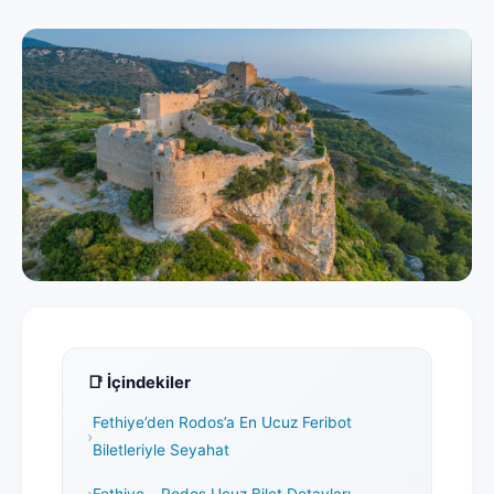
📑 İçindekiler
Fethiye’den Rodos’a En Ucuz Feribot
Biletleriyle Seyahat
Fethiye – Rodos Ucuz Bilet Detayları