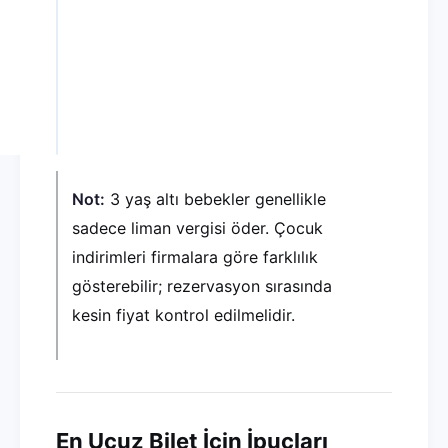
Tek Yön
25 – 40 €
20 – 35 €
Günübirlik (aynı gün dönüş)
45 – 55 €
35 – 45 €
Açık Bilet (esnek tarih)
55 – 70 €
45 – 55 €
Not:
3 yaş altı bebekler genellikle
sadece liman vergisi öder. Çocuk
indirimleri firmalara göre farklılık
gösterebilir; rezervasyon sırasında
kesin fiyat kontrol edilmelidir.
En Ucuz Bilet İçin İpuçları