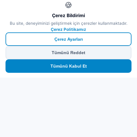
🍪
Çerez Bildirimi
Bu site, deneyiminizi geliştirmek için çerezler kullanmaktadır.
Çerez Politikamız
Çerez Ayarları
Tümünü Reddet
🏠
⛴️
🧳
📱
🛂
👤
Tümünü Kabul Et
Ana
Feribot
Tur
eSIM
Vize
Panel