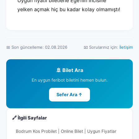
Uygun fiyatlı biletlerle Ege’nin incisine
yelken açmak hiç bu kadar kolay olmamıştı!
📅 Son güncelleme: 02.08.2026
📧 Sorularınız için:
İletişim
🚢 Bilet Ara
En uygun feribot biletini hemen bulun.
Sefer Ara ↑
🔗 İlgili Sayfalar
Bodrum Kos Probilet | Online Bilet | Uygun Fiyatlar