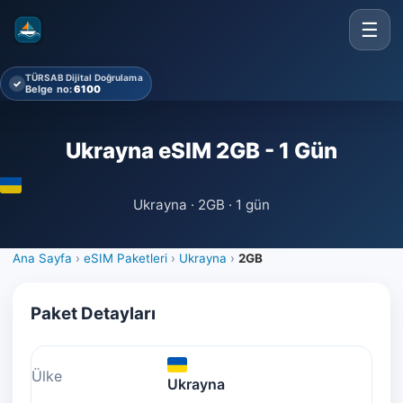
☰
TÜRSAB Dijital Doğrulama
✓
Belge no:
6100
Ukrayna eSIM 2GB - 1 Gün
Ukrayna · 2GB · 1 gün
Ana Sayfa
›
eSIM Paketleri
›
Ukrayna
›
2GB
Paket Detayları
Ülke
Ukrayna