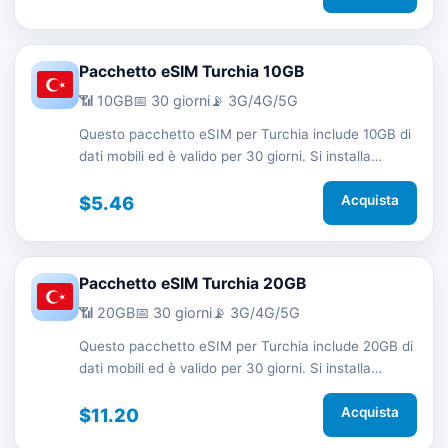
Pacchetto eSIM Turchia 10GB
📶 10GB
📅 30 giorni
📡 3G/4G/5G
Questo pacchetto eSIM per Turchia include 10GB di
dati mobili ed è valido per 30 giorni. Si installa
rapidamente tramite QR code senza SIM fisica e ti
mantiene connesso in viaggio con rete 3G/4G/5G.
$5.46
Acquista
Pacchetto eSIM Turchia 20GB
📶 20GB
📅 30 giorni
📡 3G/4G/5G
Questo pacchetto eSIM per Turchia include 20GB di
dati mobili ed è valido per 30 giorni. Si installa
rapidamente tramite QR code senza SIM fisica e ti
mantiene connesso in viaggio con rete 3G/4G/5G.
$11.20
Acquista