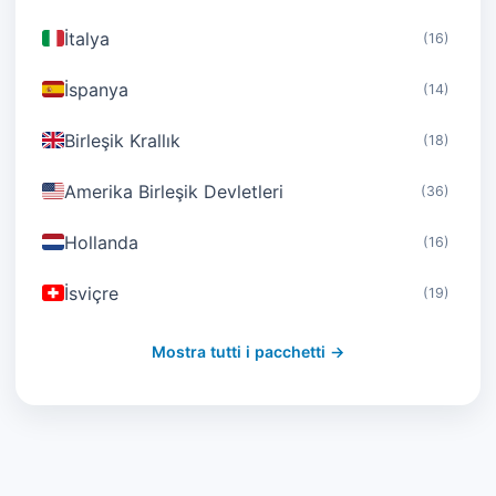
İtalya
(16)
İspanya
(14)
Birleşik Krallık
(18)
Amerika Birleşik Devletleri
(36)
Hollanda
(16)
İsviçre
(19)
Avusturya
(16)
Mostra tutti i pacchetti →
Birleşik Arap Emirlikleri
(19)
Japonya
(43)