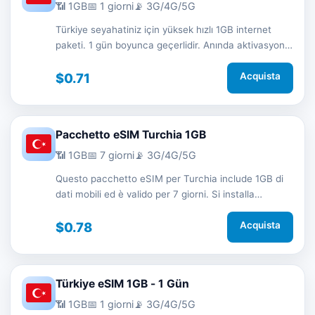
📶 1GB
📅 1 giorni
📡 3G/4G/5G
Türkiye seyahatiniz için yüksek hızlı 1GB internet
paketi. 1 gün boyunca geçerlidir. Anında aktivasyon
ve 7/24 destek.
$0.71
Acquista
Pacchetto eSIM Turchia 1GB
📶 1GB
📅 7 giorni
📡 3G/4G/5G
Questo pacchetto eSIM per Turchia include 1GB di
dati mobili ed è valido per 7 giorni. Si installa
rapidamente tramite QR code senza SIM fisica e ti
mantiene connesso in viaggio con rete 3G/4G/5G.
$0.78
Acquista
Türkiye eSIM 1GB - 1 Gün
📶 1GB
📅 1 giorni
📡 3G/4G/5G