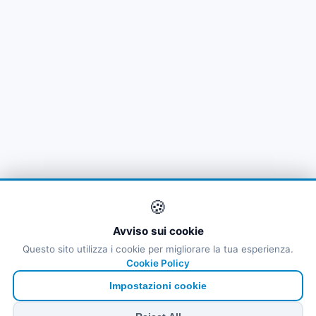
🌐
Austria
(16)
Azerbaycan
(16)
Bahamalar
(9)
🌐
Bahrain
(6)
🌐
Bahrain
(8)
🌐
Bahrain
(5)
🍪
Bahreyn
(14)
Avviso sui cookie
Questo sito utilizza i cookie per migliorare la tua esperienza.
Cookie Policy
Impostazioni cookie