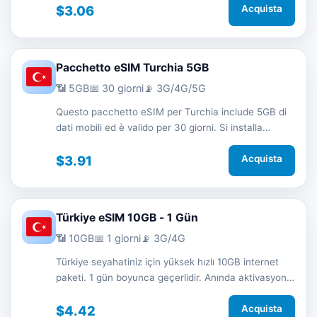
$3.06
Acquista
Pacchetto eSIM Turchia 5GB
📶 5GB
📅 30 giorni
📡 3G/4G/5G
Questo pacchetto eSIM per Turchia include 5GB di
dati mobili ed è valido per 30 giorni. Si installa
rapidamente tramite QR code senza SIM fisica e ti
mantiene connesso in viaggio con rete 3G/4G/5G.
$3.91
Acquista
Türkiye eSIM 10GB - 1 Gün
📶 10GB
📅 1 giorni
📡 3G/4G
Türkiye seyahatiniz için yüksek hızlı 10GB internet
paketi. 1 gün boyunca geçerlidir. Anında aktivasyon
ve 7/24 destek.
$4.42
Acquista