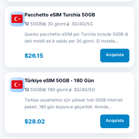
Pacchetto eSIM Turchia 50GB
📶 50GB
📅 30 giorni
📡 3G/4G/5G
Questo pacchetto eSIM per Turchia include 50GB di
dati mobili ed è valido per 30 giorni. Si installa
rapidamente tramite QR code senza SIM fisica e ti
mantiene connesso in viaggio con rete 3G/4G/5G.
$26.15
Acquista
Türkiye eSIM 50GB - 180 Gün
📶 50GB
📅 180 giorni
📡 3G/4G/5G
Türkiye seyahatiniz için yüksek hızlı 50GB internet
paketi. 180 gün boyunca geçerlidir. Anında
aktivasyon ve 7/24 destek.
$28.02
Acquista