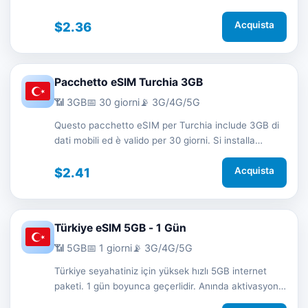
rapidamente tramite QR code senza SIM fisica e ti
mantiene connesso in viaggio con rete 3G/4G/5G.
$2.36
Acquista
Pacchetto eSIM Turchia 3GB
📶 3GB
📅 30 giorni
📡 3G/4G/5G
Questo pacchetto eSIM per Turchia include 3GB di
dati mobili ed è valido per 30 giorni. Si installa
rapidamente tramite QR code senza SIM fisica e ti
mantiene connesso in viaggio con rete 3G/4G/5G.
$2.41
Acquista
Türkiye eSIM 5GB - 1 Gün
📶 5GB
📅 1 giorni
📡 3G/4G/5G
Türkiye seyahatiniz için yüksek hızlı 5GB internet
paketi. 1 gün boyunca geçerlidir. Anında aktivasyon
ve 7/24 destek.