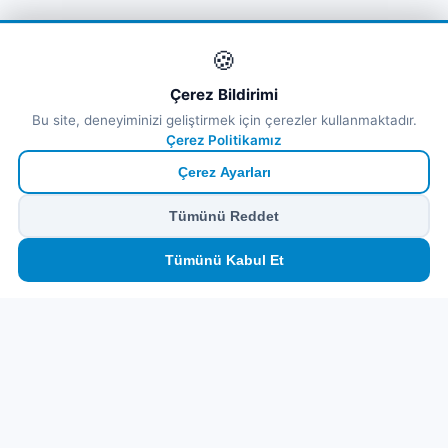
🍪
Çerez Bildirimi
Bu site, deneyiminizi geliştirmek için çerezler kullanmaktadır.
Çerez Politikamız
Çerez Ayarları
Tümünü Reddet
🏠
⛴️
🧳
📱
🛂
👤
Tümünü Kabul Et
Ana
Feribot
Tur
eSIM
Vize
Panel