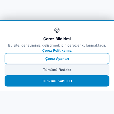
🍪
Çerez Bildirimi
Bu site, deneyiminizi geliştirmek için çerezler kullanmaktadır.
Çerez Politikamız
Çerez Ayarları
Tümünü Reddet
🏠
⛴️
🧳
📱
🛂
👤
Tümünü Kabul Et
Ana
Feribot
Tur
eSIM
Vize
Panel