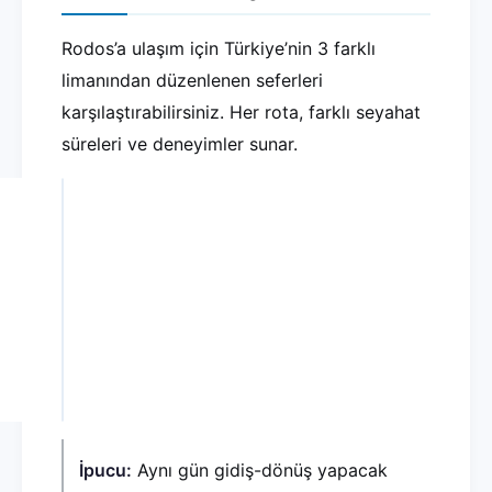
Rodos’a ulaşım için Türkiye’nin 3 farklı
limanından düzenlenen seferleri
karşılaştırabilirsiniz. Her rota, farklı seyahat
süreleri ve deneyimler sunar.
Kalkış Limanı
Seyahat Süresi
Sefer Sıklığı
Marmaris
~1 saat
Nisan-Ekim aras
Fethiye
~1,5 saat
Yaz sezonunda h
Bodrum
~2 saat
Yaz sezonunda 
İpucu:
Aynı gün gidiş-dönüş yapacak