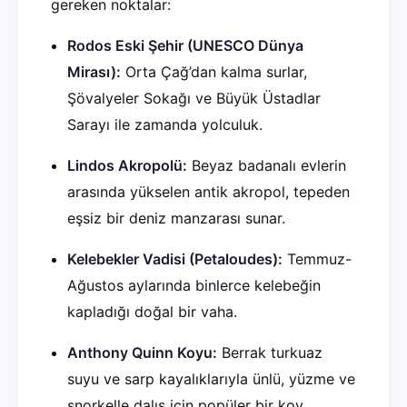
gereken noktalar:
Rodos Eski Şehir (UNESCO Dünya
Mirası):
Orta Çağ’dan kalma surlar,
Şövalyeler Sokağı ve Büyük Üstadlar
Sarayı ile zamanda yolculuk.
Lindos Akropolü:
Beyaz badanalı evlerin
arasında yükselen antik akropol, tepeden
eşsiz bir deniz manzarası sunar.
Kelebekler Vadisi (Petaloudes):
Temmuz-
Ağustos aylarında binlerce kelebeğin
kapladığı doğal bir vaha.
Anthony Quinn Koyu:
Berrak turkuaz
suyu ve sarp kayalıklarıyla ünlü, yüzme ve
şnorkelle dalış için popüler bir koy.