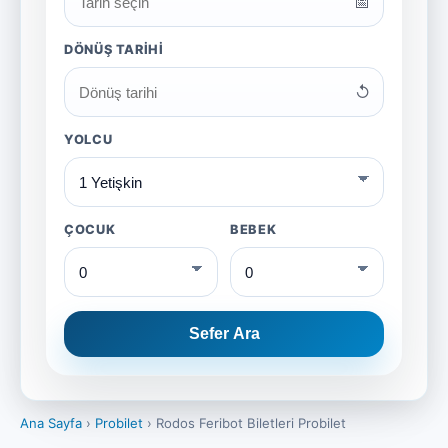
📅
DÖNÜŞ TARIHI
↺
YOLCU
ÇOCUK
BEBEK
Sefer Ara
Ana Sayfa
›
Probilet
›
Rodos Feribot Biletleri Probilet