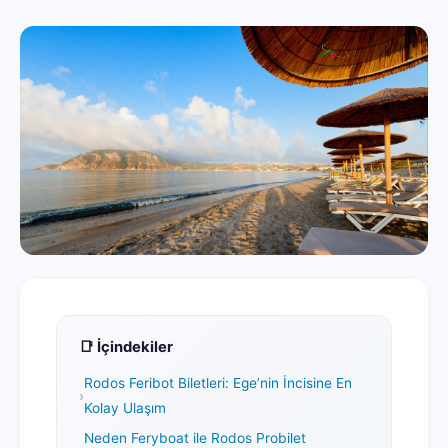
📑 İçindekiler
Rodos Feribot Biletleri: Ege’nin İncisine En
Kolay Ulaşım
Neden Feryboat ile Rodos Probilet