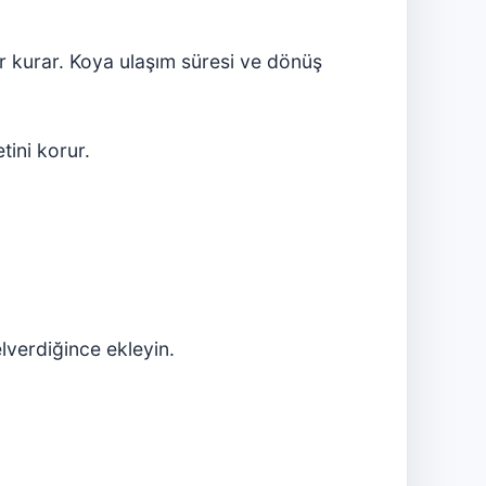
or kurar. Koya ulaşım süresi ve dönüş
tini korur.
lverdiğince ekleyin.