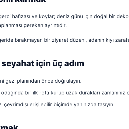
erci hafızası ve koylar; deniz günü için doğal bir dek
planması gereken ayrıntıdır.
geride bırakmayan bir ziyaret düzeni, adanın kıyı zarafe
r seyahat için üç adım
ini gezi planından önce doğrulayın.
odağında bir ilk rota kurup uzak durakları zamanınız e
zi çevrimdışı erişilebilir biçimde yanınızda taşıyın.
atmak