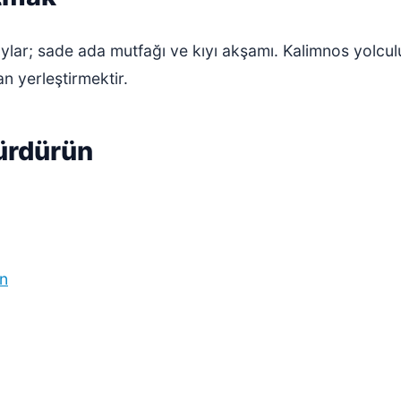
ylar; sade ada mutfağı ve kıyı akşamı. Kalimnos yolculu
an yerleştirmektir.
sürdürün
un