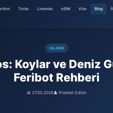
eribot
Turlar
Limanlar
eSIM
Vize
Blog
İ
ISLAND
s: Koylar ve Deniz G
Feribot Rehberi
📅 27.05.2026
👤 Probilet Editör