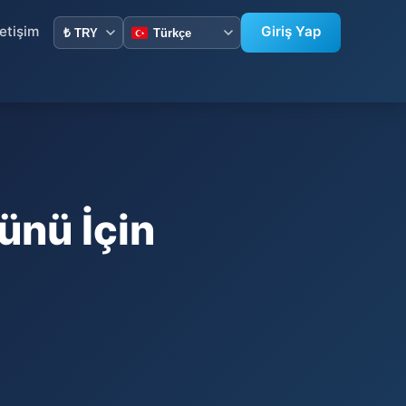
letişim
Giriş Yap
ünü İçin