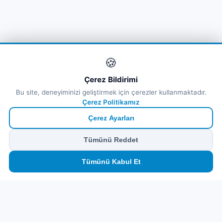
🍪
Çerez Bildirimi
Bu site, deneyiminizi geliştirmek için çerezler kullanmaktadır.
Çerez Politikamız
Çerez Ayarları
Tümünü Reddet
🏠
⛴️
🧳
📱
🛂
👤
Tümünü Kabul Et
Ana
Feribot
Tur
eSIM
Vize
Panel