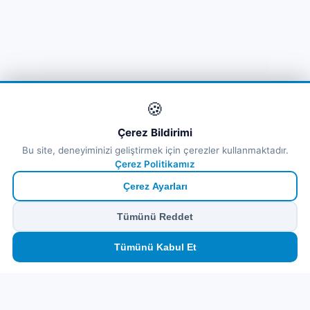
🍪
Çerez Bildirimi
Bu site, deneyiminizi geliştirmek için çerezler kullanmaktadır.
Çerez Politikamız
Çerez Ayarları
Tümünü Reddet
🏠
⛴️
🧳
📱
🛂
👤
Tümünü Kabul Et
Ana
Feribot
Tur
eSIM
Vize
Panel