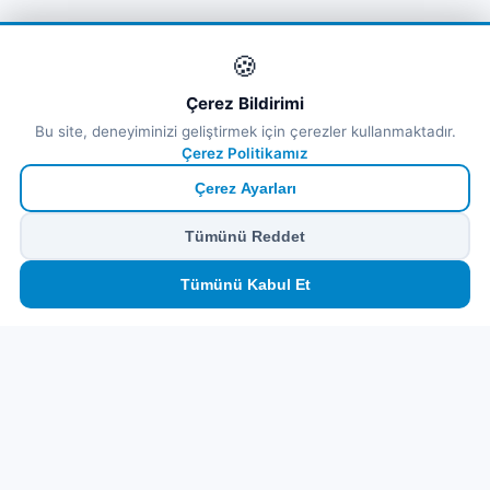
🍪
Çerez Bildirimi
Bu site, deneyiminizi geliştirmek için çerezler kullanmaktadır.
Çerez Politikamız
Çerez Ayarları
Tümünü Reddet
🏠
⛴️
🧳
📱
🛂
👤
Tümünü Kabul Et
Ana
Feribot
Tur
eSIM
Vize
Panel