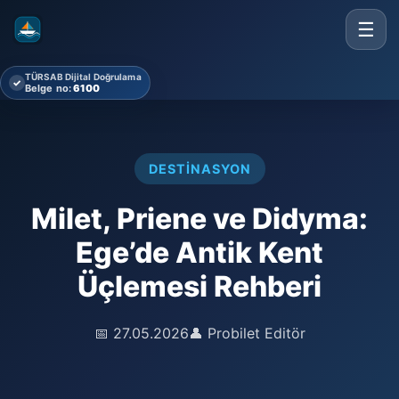
☰
TÜRSAB Dijital Doğrulama
✓
Belge no:
6100
DESTINASYON
Milet, Priene ve Didyma:
Ege’de Antik Kent
Üçlemesi Rehberi
📅 27.05.2026
👤 Probilet Editör