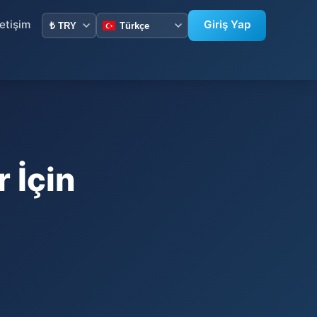
letişim
Giriş Yap
 İçin