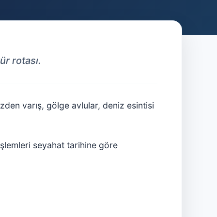
ür rotası.
en varış, gölge avlular, deniz esintisi
 işlemleri seyahat tarihine göre