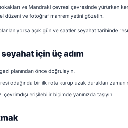
 sokakları ve Mandraki çevresi çevresinde yürürken kend
erel düzeni ve fotoğraf mahremiyetini gözetin.
planlanıyorsa açık gün ve saatler seyahat tarihinde res
r seyahat için üç adım
 gezi planından önce doğrulayın.
resi odağında bir ilk rota kurup uzak durakları zamanın
zi çevrimdışı erişilebilir biçimde yanınızda taşıyın.
atmak