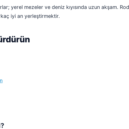
varlar; yerel mezeler ve deniz kıyısında uzun akşam. Ro
kaç iyi an yerleştirmektir.
sürdürün
un
i?