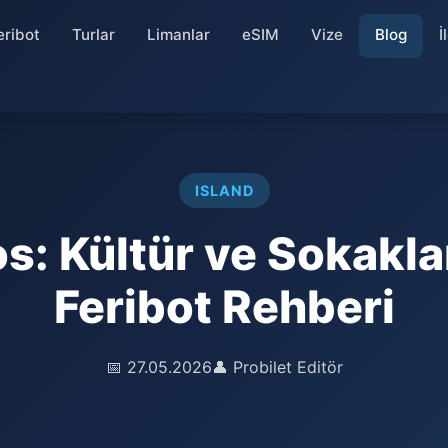
eribot
Turlar
Limanlar
eSIM
Vize
Blog
İ
ISLAND
s: Kültür ve Sokaklar
Feribot Rehberi
📅 27.05.2026
👤 Probilet Editör