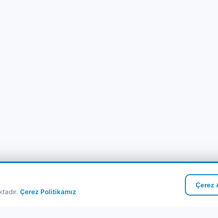
Çerez A
ktadır.
Çerez Politikamız
zlı Linkler
Kurumsal