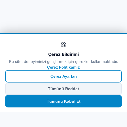
🍪
Çerez Bildirimi
Bu site, deneyiminizi geliştirmek için çerezler kullanmaktadır.
Çerez Politikamız
Çerez Ayarları
Tümünü Reddet
🏠
⛴️
🧳
📱
🛂
👤
Tümünü Kabul Et
Ana
Feribot
Tur
eSIM
Vize
Panel