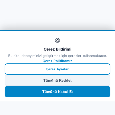
🍪
Çerez Bildirimi
Bu site, deneyiminizi geliştirmek için çerezler kullanmaktadır.
Çerez Politikamız
Çerez Ayarları
Tümünü Reddet
🏠
⛴️
🧳
📱
🛂
👤
Tümünü Kabul Et
Ana
Feribot
Tur
eSIM
Vize
Panel