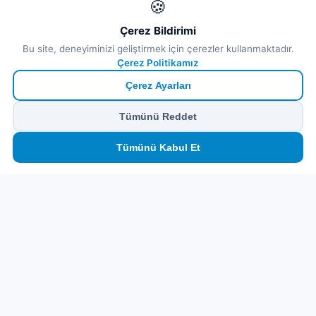
🍪
Çerez Bildirimi
Bu site, deneyiminizi geliştirmek için çerezler kullanmaktadır.
Çerez Politikamız
Çerez Ayarları
Tümünü Reddet
🏠
⛴️
🧳
📱
🛂
👤
Tümünü Kabul Et
Ana
Feribot
Tur
eSIM
Vize
Panel