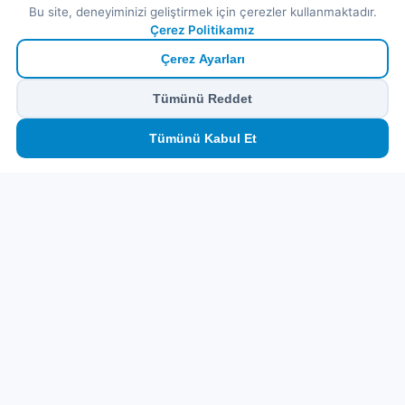
Bu site, deneyiminizi geliştirmek için çerezler kullanmaktadır.
Çerez Politikamız
Çerez Ayarları
Tümünü Reddet
🏠
⛴️
🧳
📱
🛂
👤
Tümünü Kabul Et
Ana
Feribot
Tur
eSIM
Vize
Panel
Pr