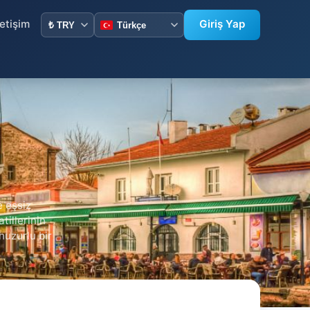
letişim
Giriş Yap
e eşsiz
tillerinin
huzurlu bir