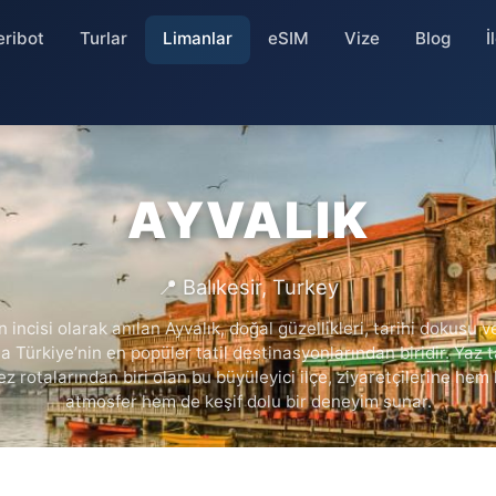
eribot
Turlar
Limanlar
eSIM
Vize
Blog
İ
AYVALIK
📍 Balıkesir, Turkey
n incisi olarak anılan Ayvalık, doğal güzellikleri, tarihi dokusu v
a Türkiye’nin en popüler tatil destinasyonlarından biridir. Yaz ta
z rotalarından biri olan bu büyüleyici ilçe, ziyaretçilerine hem 
atmosfer hem de keşif dolu bir deneyim sunar.