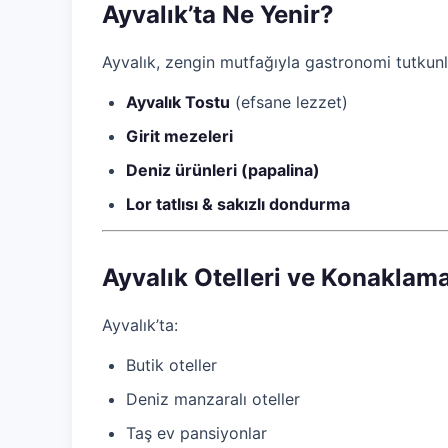
Ayvalık’ta Ne Yenir?
Ayvalık, zengin mutfağıyla gastronomi tutkunlar
Ayvalık Tostu
(efsane lezzet)
Girit mezeleri
Deniz ürünleri (papalina)
Lor tatlısı & sakızlı dondurma
Ayvalık Otelleri ve Konaklam
Ayvalık’ta:
Butik oteller
Deniz manzaralı oteller
Taş ev pansiyonlar