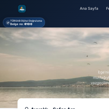
Ana Sayfa
F
TÜRSAB Dijital Doğrulama
✓
Belge no:
6100
Ege’ni
mutfağıyl
vazgeçilme