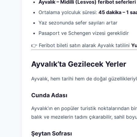
Ayvalık – Midilli (Lesvos) feribot seferleri
Ortalama yolculuk süresi:
45 dakika – 1 sa
Yaz sezonunda sefer sayıları artar
Pasaport ve Schengen vizesi gereklidir
👉 Feribot bileti satın alarak Ayvalık tatilini
Yu
Ayvalık’ta Gezilecek Yerler
Ayvalık, hem tarihi hem de doğal güzellikleriy
Cunda Adası
Ayvalık’ın en popüler turistik noktalarından bi
balık ve mezelerin tadını çıkarabilir, sahil boy
Şeytan Sofrası