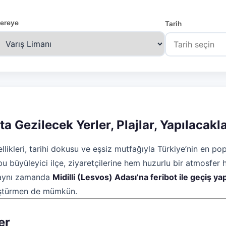
ereye
Tarih
a Gezilecek Yerler, Plajlar, Yapılacakla
llikleri, tarihi dokusu ve eşsiz mutfağıyla Türkiye’nin en pop
 bu büyüleyici ilçe, ziyaretçilerine hem huzurlu bir atmosfer
; aynı zamanda
Midilli (Lesvos) Adası’na feribot ile geçiş y
nüştürmen de mümkün.
er