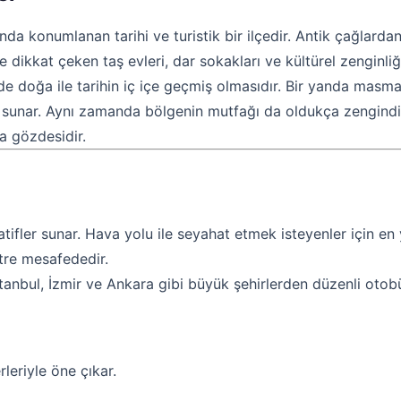
ısında konumlanan tarihi ve turistik bir ilçedir. Antik çağl
 dikkat çeken taş evleri, dar sokakları ve kültürel zenginliğ
ri de doğa ile tarihin iç içe geçmiş olmasıdır. Bir yanda mas
en sunar. Aynı zamanda bölgenin mutfağı da oldukça zengindir
da gözdesidir.
atifler sunar. Hava yolu ile seyahat etmek isteyenler için en
etre mesafededir.
tanbul, İzmir ve Ankara gibi büyük şehirlerden düzenli otobüs
leriyle öne çıkar.