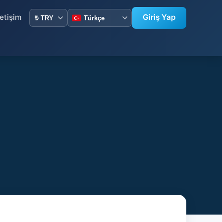
letişim
Giriş Yap