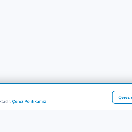
Çerez A
ktadır.
Çerez Politikamız
zlı Linkler
Kurumsal
ribot Turları
Hakkımızda