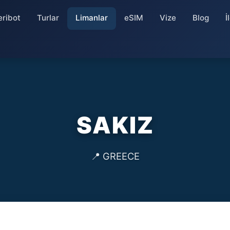
eribot
Turlar
Limanlar
eSIM
Vize
Blog
İ
SAKIZ
📍 GREECE