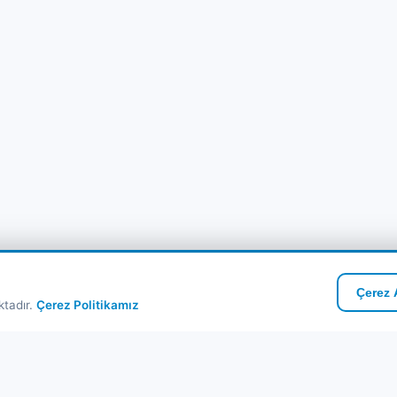
Çerez A
ktadır.
Çerez Politikamız
zlı Linkler
Kurumsal
ribot Turları
Hakkımızda