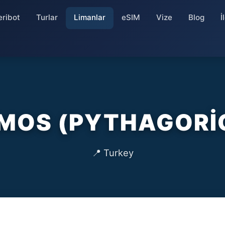
eribot
Turlar
Limanlar
eSIM
Vize
Blog
İ
MOS (PYTHAGORI
📍 Turkey