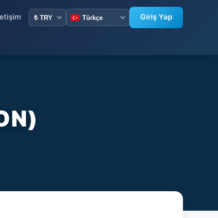
letişim
Giriş Yap
ON)