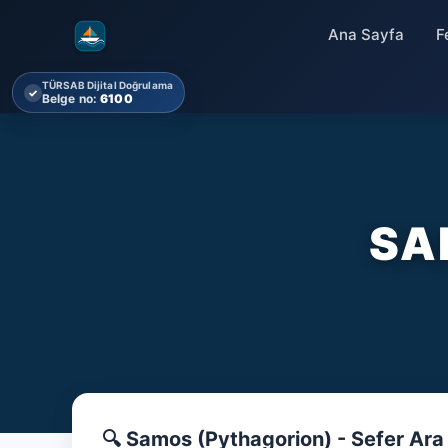
Ana Sayfa
F
TÜRSAB Dijital Doğrulama
✓
Belge no:
6100
SA
🔍 Samos (Pythagorion) - Sefer Ara