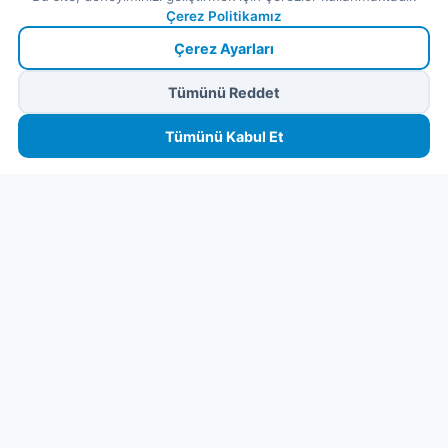
Çerez Politikamız
Çerez Ayarları
Tümünü Reddet
🏠
⛴️
🧳
📱
🛂
👤
🔒
Güvenli ödeme
· Anında onay · Türkçe destek
Devam et
Tümünü Kabul Et
Ana
Feribot
Tur
eSIM
Vize
Panel
Pr