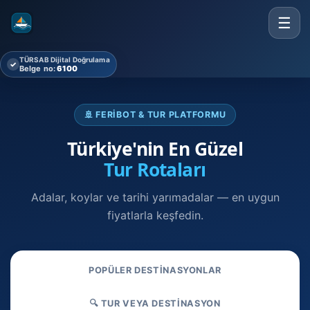
☰
TÜRSAB Dijital Doğrulama
✓
Belge no:
6100
🚢 FERIBOT & TUR PLATFORMU
Türkiye'nin En Güzel
Tur Rotaları
Adalar, koylar ve tarihi yarımadalar — en uygun
fiyatlarla keşfedin.
POPÜLER DESTINASYONLAR
🔍 TUR VEYA DESTINASYON