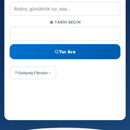
📅 TARIH SEÇIN
Tur Ara
Gelişmiş Filtreler
Popüler Aramalar:
☀️ Günübirlik
⛵ Tekne turu
🏛️ Pamukkale
🚢 Cruise