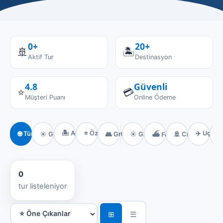
0+
20+
🚢
🏝️
Aktif Tur
Destinasyon
–
4.8
Güvenli
⭐
💳
Müşteri Puanı
Online Ödeme
🏝️ Ada Turları
⭐ Özel Turlar
✈️ Uçaklı
🌐 Tümü
☀️ Günübirlik
👥 Grup Turları
☀️ Günübirlik
🚢 Cruise

⛴️ Feribotlu
0
tur listeleniyor
⊞
☰