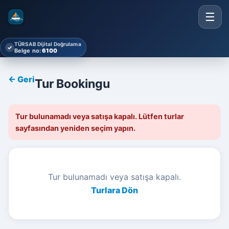
☰
TÜRSAB Dijital Doğrulama
✓
Belge no:
6100
← Geri
Tur Bookingu
Tur bulunamadı veya satışa kapalı. Lütfen turlar
sayfasından yeniden seçim yapın.
Tur bulunamadı veya satışa kapalı.
Turlara Dön