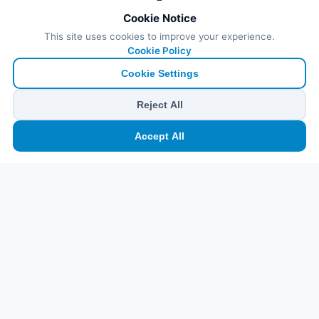
Cookie Notice
This site uses cookies to improve your experience.
Cookie Policy
Cookie Settings
Reject All
🏠
⛴️
🧳
📱
🛂
👤
Accept All
Ana
Feribot
Tur
eSIM
Vize
Panel