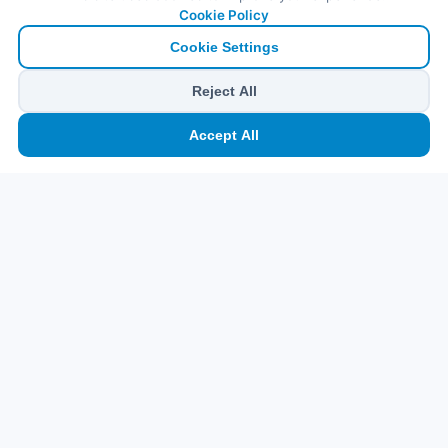
Cookie Policy
Cookie Settings
Reject All
🏠
⛴️
🧳
📱
🛂
👤
Accept All
Ana
Feribot
Tur
eSIM
Vize
Panel
Pr