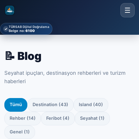
☰
TÜRSAB Dijital Doğrulama
✓
Belge no:
6100
📝 Blog
Seyahat ipuçları, destinasyon rehberleri ve turizm
haberleri
Tümü
Destination (43)
Island (40)
Rehber (14)
Feribot (4)
Seyahat (1)
Genel (1)